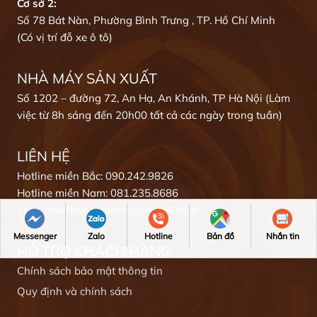
Cơ sở 2:
Số 78 Bát Nàn, Phường Bình Trưng , TP. Hồ Chí Minh
(Có vị trí đỗ xe ô tô)
NHÀ MÁY SẢN XUẤT
Số 1202 – đường 72, An Hạ, An Khánh, TP Hà Nội (Làm
việc từ 8h sáng đến 20h00 tất cả các ngày trong tuần)
LIÊN HỆ
Hotline miền Bắc: 090.242.9826
Hotline miền Nam: 081.235.8686
Email: Noithatvietadong@gmail.com
Messenger
Zalo
Hotline
Bản đồ
Nhắn tin
HỖ TRỢ KHÁCH HÀNG
Chính sách bảo mật thông tin
Quy định và chính sách