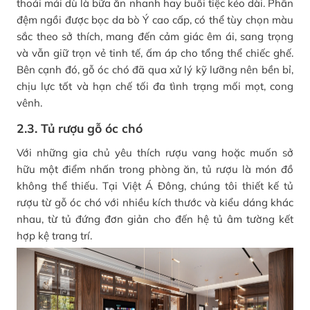
thoải mái dù là bữa ăn nhanh hay buổi tiệc kéo dài. Phần
đệm ngồi được bọc da bò Ý cao cấp, có thể tùy chọn màu
sắc theo sở thích, mang đến cảm giác êm ái, sang trọng
và vẫn giữ trọn vẻ tinh tế, ấm áp cho tổng thể chiếc ghế.
Bên cạnh đó, gỗ óc chó đã qua xử lý kỹ lưỡng nên bền bỉ,
chịu lực tốt và hạn chế tối đa tình trạng mối mọt, cong
vênh.
2.3. Tủ rượu gỗ óc chó
Với những gia chủ yêu thích rượu vang hoặc muốn sở
hữu một điểm nhấn trong phòng ăn, tủ rượu là món đồ
không thể thiếu. Tại Việt Á Đông, chúng tôi thiết kế tủ
rượu từ gỗ óc chó với nhiều kích thước và kiểu dáng khác
nhau, từ tủ đứng đơn giản cho đến hệ tủ âm tường kết
hợp kệ trang trí.