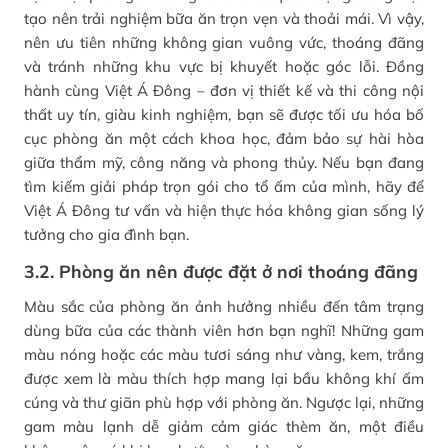
tạo nên trải nghiệm bữa ăn trọn vẹn và thoải mái. Vì vậy,
nên ưu tiên những không gian vuông vức, thoáng đãng
và tránh những khu vực bị khuyết hoặc góc lỗi. Đồng
hành cùng Việt Á Đông – đơn vị thiết kế và thi công nội
thất uy tín, giàu kinh nghiệm, bạn sẽ được tối ưu hóa bố
cục phòng ăn một cách khoa học, đảm bảo sự hài hòa
giữa thẩm mỹ, công năng và phong thủy. Nếu bạn đang
tìm kiếm giải pháp trọn gói cho tổ ấm của mình, hãy để
Việt Á Đông tư vấn và hiện thực hóa không gian sống lý
tưởng cho gia đình bạn.
3.2. Phòng ăn nên được đặt ở nơi thoáng đãng
Màu sắc của phòng ăn ảnh hưởng nhiều đến tâm trạng
dùng bữa của các thành viên hơn bạn nghĩ! Những gam
màu nóng hoặc các màu tươi sáng như vàng, kem, trắng
được xem là màu thích hợp mang lại bầu không khí ấm
cúng và thư giãn phù hợp với phòng ăn. Ngược lại, những
gam màu lạnh dễ giảm cảm giác thèm ăn, một điều