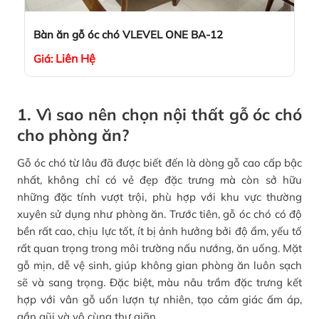
Bàn ăn gỗ óc chó VLEVEL ONE BA-12
Liên Hệ
Giá:
1. Vì sao nên chọn nội thất gỗ óc chó
cho phòng ăn?
Gỗ óc chó từ lâu đã được biết đến là dòng gỗ cao cấp bậc
nhất, không chỉ có vẻ đẹp đặc trưng mà còn sở hữu
những đặc tính vượt trội, phù hợp với khu vực thường
xuyên sử dụng như phòng ăn. Trước tiên, gỗ óc chó có độ
bền rất cao, chịu lực tốt, ít bị ảnh hưởng bởi độ ẩm, yếu tố
rất quan trọng trong môi trường nấu nướng, ăn uống. Mặt
gỗ mịn, dễ vệ sinh, giúp không gian phòng ăn luôn sạch
sẽ và sang trọng. Đặc biệt, màu nâu trầm đặc trưng kết
hợp với vân gỗ uốn lượn tự nhiên, tạo cảm giác ấm áp,
gần gũi và vô cùng thư giãn.