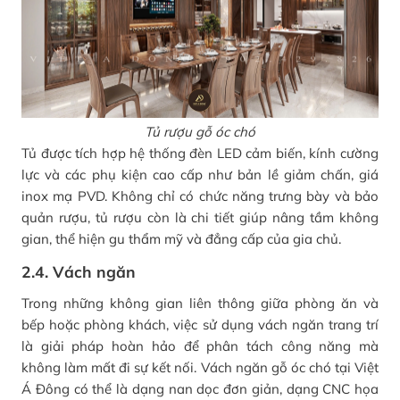
Tủ rượu gỗ óc chó
Tủ được tích hợp hệ thống đèn LED cảm biến, kính cường
lực và các phụ kiện cao cấp như bản lề giảm chấn, giá
inox mạ PVD. Không chỉ có chức năng trưng bày và bảo
quản rượu, tủ rượu còn là chi tiết giúp nâng tầm không
gian, thể hiện gu thẩm mỹ và đẳng cấp của gia chủ.
2.4. Vách ngăn
Trong những không gian liên thông giữa phòng ăn và
bếp hoặc phòng khách, việc sử dụng vách ngăn trang trí
là giải pháp hoàn hảo để phân tách công năng mà
không làm mất đi sự kết nối. Vách ngăn gỗ óc chó tại Việt
Á Đông có thể là dạng nan dọc đơn giản, dạng CNC họa