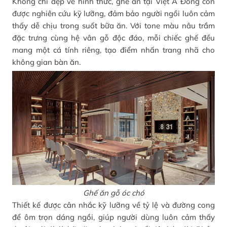
Không chỉ đẹp về hình thức, ghế ăn tại Việt Á Đông còn
được nghiên cứu kỹ lưỡng, đảm bảo người ngồi luôn cảm
thấy dễ chịu trong suốt bữa ăn. Với tone màu nâu trầm
đặc trưng cùng hệ vân gỗ độc đáo, mỗi chiếc ghế đều
mang một cá tính riêng, tạo điểm nhấn trang nhã cho
không gian bàn ăn.
Ghế ăn gỗ óc chó
Thiết kế được cân nhắc kỹ lưỡng về tỷ lệ và đường cong
để ôm trọn dáng ngồi, giúp người dùng luôn cảm thấy