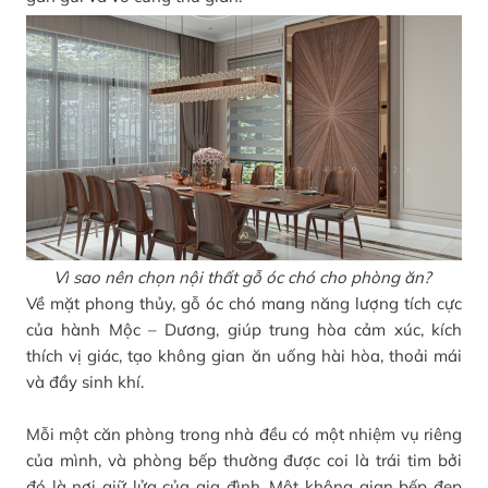
Vì sao nên chọn nội thất gỗ óc chó cho phòng ăn?
Về mặt phong thủy, gỗ óc chó mang năng lượng tích cực
của hành Mộc – Dương, giúp trung hòa cảm xúc, kích
thích vị giác, tạo không gian ăn uống hài hòa, thoải mái
và đầy sinh khí.
Mỗi một căn phòng trong nhà đều có một nhiệm vụ riêng
của mình, và phòng bếp thường được coi là trái tim bởi
đó là nơi giữ lửa của gia đình. Một không gian bếp đẹp