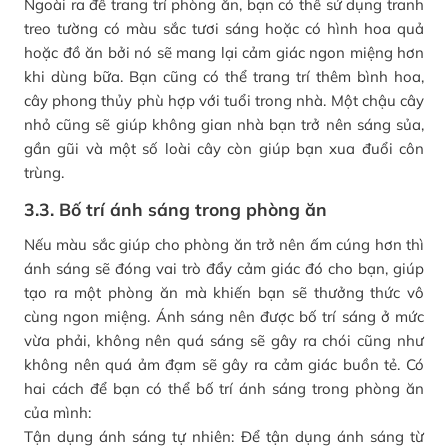
Ngoài ra để trang trí phòng ăn, bạn có thể sử dụng tranh
treo tường có màu sắc tươi sáng hoặc có hình hoa quả
hoặc đồ ăn bởi nó sẽ mang lại cảm giác ngon miệng hơn
khi dùng bữa. Bạn cũng có thể trang trí thêm bình hoa,
cây phong thủy phù hợp với tuổi trong nhà. Một chậu cây
nhỏ cũng sẽ giúp không gian nhà bạn trở nên sáng sủa,
gần gũi và một số loài cây còn giúp bạn xua đuổi côn
trùng.
3.3. Bố trí ánh sáng trong phòng ăn
Nếu màu sắc giúp cho phòng ăn trở nên ấm cúng hơn thì
ánh sáng sẽ đóng vai trò đẩy cảm giác đó cho bạn, giúp
tạo ra một phòng ăn mà khiến bạn sẽ thưởng thức vô
cùng ngon miệng. Ánh sáng nên được bố trí sáng ở mức
vừa phải, không nên quá sáng sẽ gây ra chói cũng như
không nên quá ảm đạm sẽ gây ra cảm giác buồn tẻ. Có
hai cách để bạn có thể bố trí ánh sáng trong phòng ăn
của mình:
Tận dụng ánh sáng tự nhiên: Để tận dụng ánh sáng từ