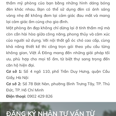
thẩm mỹ phòng của bạn bằng những hình dáng bóng
đèn khác nhau. Bạn có thể sử dụng đèn có ánh sáng
vàng nhẹ để không đem lại cảm giác đau mắt và mang
lại cảm giác ấm cúng cho gia đình.
Một phòng ăn đẹp không chỉ dừng lại ở tính thẩm mỹ mà
còn cần hài hòa giữa công năng, phong thủy và cảm xúc
của người sử dụng. Với nội thất gỗ óc chó cao cấp, cùng
khả năng thiết kế thi công trọn gói theo yêu cầu từng
không gian, Việt Á Đông mang đến những giải pháp tối
ưu, phù hợp cho mọi tổ ấm, từ biệt thự sang trọng đến
căn hộ hiện đại.
Cơ sở 1:
Số 4 ngõ 110, phố Trần Duy Hưng, quận Cầu
Giấy, Hà Nội
Cơ sở 2:
Số 78 Bát Nàn, phường Bình Trưng Tây, TP. Thủ
Đức, TP. Hồ Chí Minh
Điện thoại:
0902 429 826
ĐĂNG KÝ NHẬN TƯ VẤN TỪ