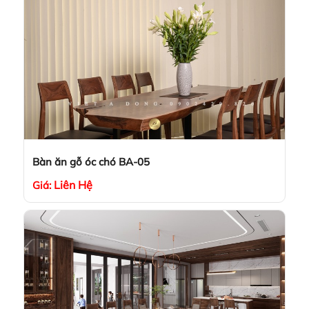
Bàn ăn gỗ óc chó BA-05
Liên Hệ
Giá: