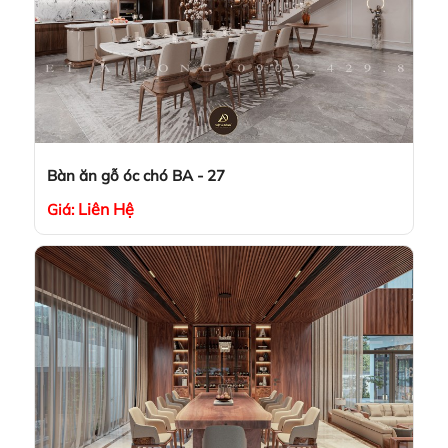
Bàn ăn gỗ óc chó BA - 27
Liên Hệ
Giá: