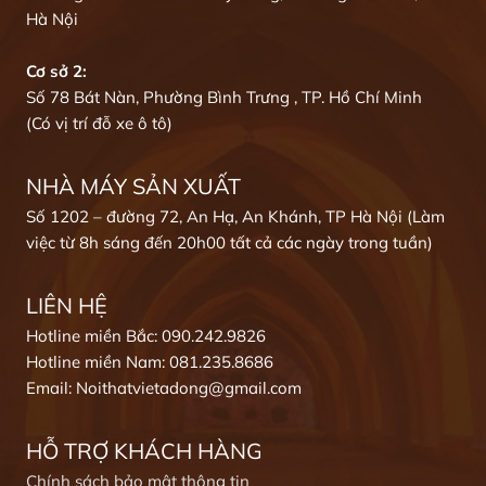
Hà Nội
Cơ sở 2:
Số 78 Bát Nàn, Phường Bình Trưng , TP. Hồ Chí Minh
(Có vị trí đỗ xe ô tô)
NHÀ MÁY SẢN XUẤT
Số 1202 – đường 72, An Hạ, An Khánh, TP Hà Nội (Làm
việc từ 8h sáng đến 20h00 tất cả các ngày trong tuần)
LIÊN HỆ
Hotline miền Bắc: 090.242.9826
Hotline miền Nam: 081.235.8686
Email: Noithatvietadong@gmail.com
HỖ TRỢ KHÁCH HÀNG
Chính sách bảo mật thông tin