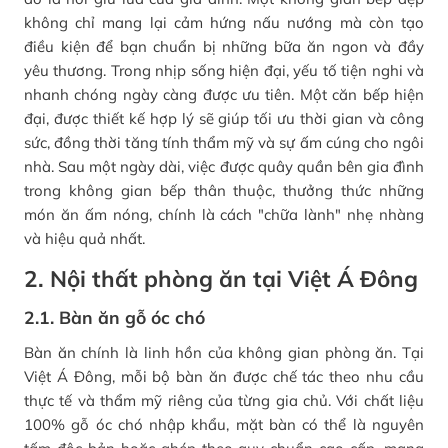
không chỉ mang lại cảm hứng nấu nướng mà còn tạo
điều kiện để bạn chuẩn bị những bữa ăn ngon và đầy
yêu thương. Trong nhịp sống hiện đại, yếu tố tiện nghi và
nhanh chóng ngày càng được ưu tiên. Một căn bếp hiện
đại, được thiết kế hợp lý sẽ giúp tối ưu thời gian và công
sức, đồng thời tăng tính thẩm mỹ và sự ấm cúng cho ngôi
nhà. Sau một ngày dài, việc được quây quần bên gia đình
trong không gian bếp thân thuộc, thưởng thức những
món ăn ấm nóng, chính là cách "chữa lành" nhẹ nhàng
và hiệu quả nhất.
2. Nội thất phòng ăn tại Việt Á Đông
2.1. Bàn ăn gỗ óc chó
Bàn ăn chính là linh hồn của không gian phòng ăn. Tại
Việt Á Đông, mỗi bộ bàn ăn được chế tác theo nhu cầu
thực tế và thẩm mỹ riêng của từng gia chủ. Với chất liệu
100% gỗ óc chó nhập khẩu, mặt bàn có thể là nguyên