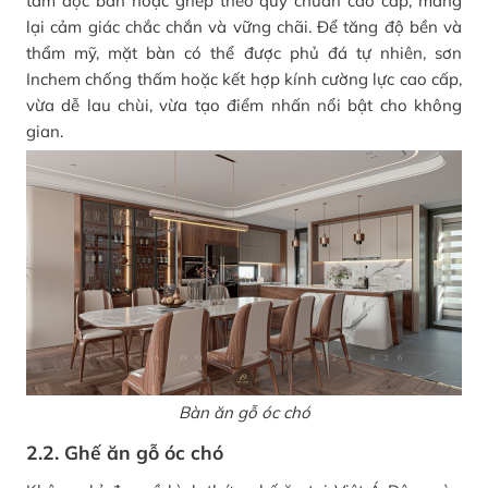
tấm độc bản hoặc ghép theo quy chuẩn cao cấp, mang
lại cảm giác chắc chắn và vững chãi. Để tăng độ bền và
thẩm mỹ, mặt bàn có thể được phủ đá tự nhiên, sơn
Inchem chống thấm hoặc kết hợp kính cường lực cao cấp,
vừa dễ lau chùi, vừa tạo điểm nhấn nổi bật cho không
gian.
Bàn ăn gỗ óc chó
2.2. Ghế ăn gỗ óc chó