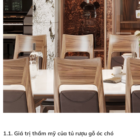
1.1. Giá trị thẩm mỹ của tủ rượu gỗ óc chó