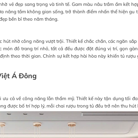
iêng nhờ vẻ đẹp sang trọng và tinh tế. Gam màu nâu trầm ấm kết
a nâng tầm không gian sống, trở thành điểm nhấn thể hiện gu th
đẹp bền bỉ theo năm tháng.
c hút nhờ công năng vượt trội. Thiết kế chắc chắn, các ngăn sắp 
 món đồ trang trí nhỏ, tất cả đều được đặt đúng vị trí, gọn gàn
ịnh theo thời gian. Chính sự kết hợp hài hòa này khiến tủ rượu
Việt Á Đông
i ưu cả về công năng lẫn thẩm mỹ. Thiết kế này tận dụng tối đa 
 được bố trí hợp lý, mỗi chai rượu trong tủ đều trở nên thu hút 