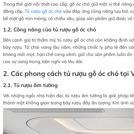
Trong thế giới nội thất cao cấp, gỗ óc chó giữ một vị thế r
đẳng cấp.
Tủ rượu gỗ óc chó
vừa đáp ứng công năng lưu trữ, vừ
bề mặt gỗ mịn màng, có chiều sâu, giúp sản phẩm giữ được vẻ 
1.2. Công năng của tủ rượu gỗ óc chó
Bên cạnh giá trị thẩm mỹ, tủ rượu gỗ óc chó còn khẳng định sứ
bày rượu. Từ chai vang lâu năm, những chiếc ly pha lê đến các
kháng mối mọt, hạn chế cong vênh, giữ cho sản phẩm luôn ổn đ
cao sự sang trọng, tiện nghi và lâu dài.
2. Các phong cách tủ rượu gỗ óc chó tại 
2.1. Tủ rượu âm tường
Với những ngôi nhà hiện đại, tủ rượu âm tường là giải pháp tố
thành một không gian trưng bày rượu đầy ấn tượng. Khi ánh sáng