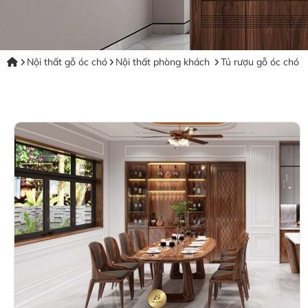
Nội thất gỗ óc chó
Nội thất phòng khách
Tủ rượu gỗ óc chó