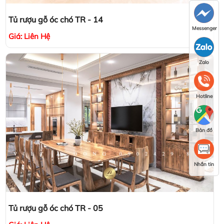
Tủ rượu gỗ óc chó TR - 14
Messenger
Giá:
Liên Hệ
Zalo
Hotline
Bản đồ
Nhắn tin
Tủ rượu gỗ óc chó TR - 05