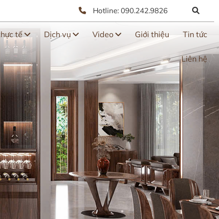
Hotline:
090.242.9826
thực tế
Dịch vụ
Video
Giới thiệu
Tin tức
Liên hệ