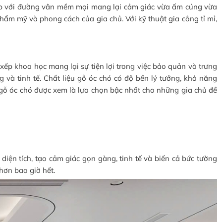
 hợp với đường vân mềm mại mang lại cảm giác vừa ấm cúng vừa
ẩm mỹ và phong cách của gia chủ. Với kỹ thuật gia công tỉ mỉ,
xếp khoa học mang lại sự tiện lợi trong việc bảo quản và trưng
g và tinh tế. Chất liệu gỗ óc chó có độ bền lý tưởng, khả năng
 gỗ óc chó được xem là lựa chọn bậc nhất cho những gia chủ đề
diện tích, tạo cảm giác gọn gàng, tinh tế và biến cả bức tường
hơn bao giờ hết.