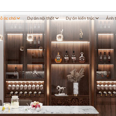
gỗ óc chó
Dự án nội thất
Dự án kiến trúc
Ảnh 