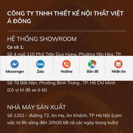
CÔNG TY TNHH THIẾT KẾ NỘI THẤT VIỆT
Á ĐÔNG
HỆ THỐNG SHOWROOM
Cơ sở 1:
Số 4 ngõ 110 Phố Trần Duy Hưng, Phường Yên Hòa, TP.
Hà Nội
Messenger
Zalo
Hotline
Bản đồ
Nhắn tin
Cơ sở 2:
Số 78 Bát Nàn, Phường Bình Trưng , TP. Hồ Chí Minh
(Có vị trí đỗ xe ô tô)
NHÀ MÁY SẢN XUẤT
Số 1202 – đường 72, An Hạ, An Khánh, TP Hà Nội (Làm
việc từ 8h sáng đến 20h00 tất cả các ngày trong tuần)