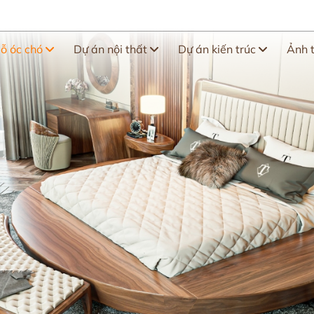
gỗ óc chó
Dự án nội thất
Dự án kiến trúc
Ảnh 