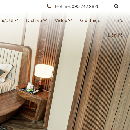
Hotline:
090.242.9826
thực tế
Dịch vụ
Video
Giới thiệu
Tin tức
Liên hệ