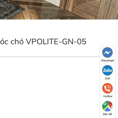
 óc chó VPOLITE-GN-05
Messenger
Zalo
Hotline
Bản đồ