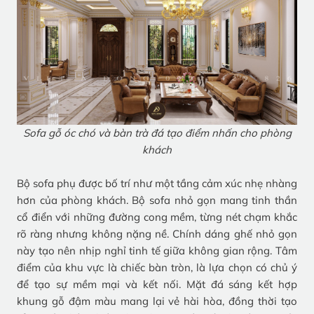
Sofa gỗ óc chó và bàn trà đá tạo điểm nhấn cho phòng
khách
Bộ sofa phụ được bố trí như một tầng cảm xúc nhẹ nhàng
hơn của phòng khách. Bộ sofa nhỏ gọn mang tinh thần
cổ điển với những đường cong mềm, từng nét chạm khắc
rõ ràng nhưng không nặng nề. Chính dáng ghế nhỏ gọn
này tạo nên nhịp nghỉ tinh tế giữa không gian rộng. Tâm
điểm của khu vực là chiếc bàn tròn, là lựa chọn có chủ ý
để tạo sự mềm mại và kết nối. Mặt đá sáng kết hợp
khung gỗ đậm màu mang lại vẻ hài hòa, đồng thời tạo