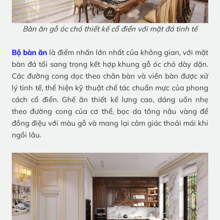
Bàn ăn gỗ óc chó thiết kế cổ điển với mặt đá tinh tế
Bộ bàn ăn
là điểm nhấn lớn nhất của không gian, với mặt
bàn đá tối sang trọng kết hợp khung gỗ óc chó dày dặn.
Các đường cong dọc theo chân bàn và viền bàn được xử
lý tinh tế, thể hiện kỹ thuật chế tác chuẩn mực của phong
cách cổ điển. Ghế ăn thiết kế lưng cao, dáng uốn nhẹ
theo đường cong của cơ thể, bọc da tông nâu vàng để
đồng điệu với màu gỗ và mang lại cảm giác thoải mái khi
ngồi lâu.