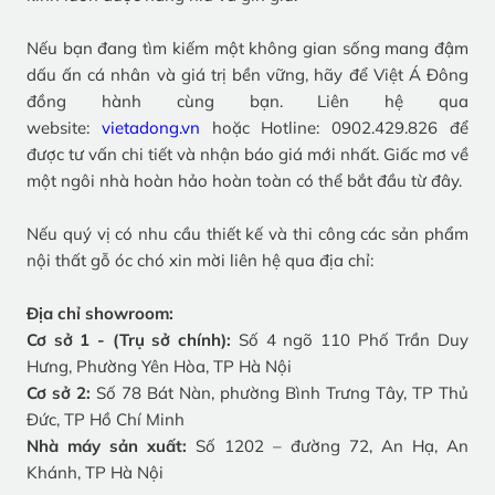
Nếu bạn đang tìm kiếm một không gian sống mang đậm
dấu ấn cá nhân và giá trị bền vững, hãy để Việt Á Đông
đồng hành cùng bạn. Liên hệ qua
website:
vietadong.vn
hoặc Hotline: 0902.429.826 để
được tư vấn chi tiết và nhận báo giá mới nhất. Giấc mơ về
một ngôi nhà hoàn hảo hoàn toàn có thể bắt đầu từ đây.
Nếu quý vị có nhu cầu thiết kế và thi công các sản phẩm
nội thất gỗ óc chó xin mời liên hệ qua địa chỉ:
Địa chỉ showroom:
Cơ sở 1 - (Trụ sở chính):
Số 4 ngõ 110 Phố Trần Duy
Hưng, Phường Yên Hòa, TP Hà Nội
Cơ sở 2:
Số 78 Bát Nàn, phường Bình Trưng Tây, TP Thủ
Đức, TP Hồ Chí Minh
Nhà máy sản xuất:
Số 1202 – đường 72, An Hạ, An
Khánh, TP Hà Nội