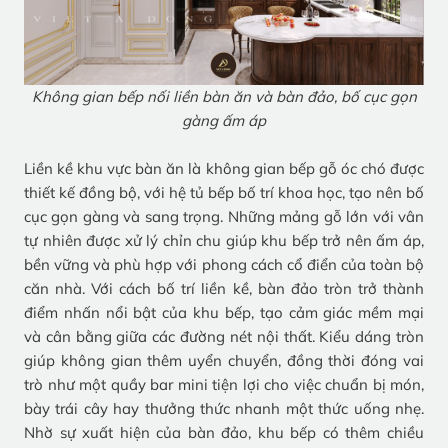
Không gian bếp nối liền bàn ăn và bàn đảo, bố cục gọn
gàng ấm áp
Liền kề khu vực bàn ăn là không gian bếp gỗ óc chó được
thiết kế đồng bộ, với hệ tủ bếp bố trí khoa học, tạo nên bố
cục gọn gàng và sang trọng. Những mảng gỗ lớn với vân
tự nhiên được xử lý chỉn chu giúp khu bếp trở nên ấm áp,
bền vững và phù hợp với phong cách cổ điển của toàn bộ
căn nhà. Với cách bố trí liền kề, bàn đảo tròn trở thành
điểm nhấn nổi bật của khu bếp, tạo cảm giác mềm mại
và cân bằng giữa các đường nét nội thất. Kiểu dáng tròn
giúp không gian thêm uyển chuyển, đồng thời đóng vai
trò như một quầy bar mini tiện lợi cho việc chuẩn bị món,
bày trái cây hay thưởng thức nhanh một thức uống nhẹ.
Nhờ sự xuất hiện của bàn đảo, khu bếp có thêm chiều