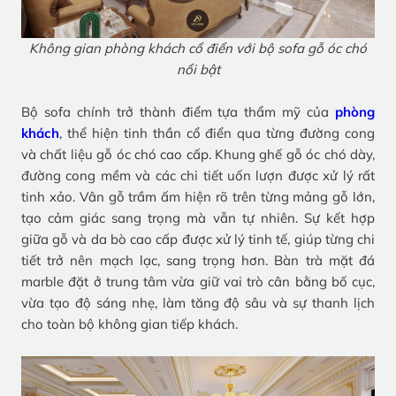
Không gian phòng khách cổ điển với bộ sofa gỗ óc chó
nổi bật
Bộ sofa chính trở thành điểm tựa thẩm mỹ của
phòng
khách
, thể hiện tinh thần cổ điển qua từng đường cong
và chất liệu gỗ óc chó cao cấp. Khung ghế gỗ óc chó dày,
đường cong mềm và các chi tiết uốn lượn được xử lý rất
tinh xảo. Vân gỗ trầm ấm hiện rõ trên từng mảng gỗ lớn,
tạo cảm giác sang trọng mà vẫn tự nhiên. Sự kết hợp
giữa gỗ và da bò cao cấp được xử lý tinh tế, giúp từng chi
tiết trở nên mạch lạc, sang trọng hơn. Bàn trà mặt đá
marble đặt ở trung tâm vừa giữ vai trò cân bằng bố cục,
vừa tạo độ sáng nhẹ, làm tăng độ sâu và sự thanh lịch
cho toàn bộ không gian tiếp khách.