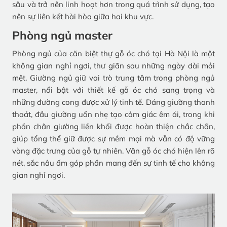
sâu và trở nên linh hoạt hơn trong quá trình sử dụng, tạo
nên sự liên kết hài hòa giữa hai khu vực.
Phòng ngủ master
Phòng ngủ của căn biệt thự gỗ óc chó tại Hà Nội là một
không gian nghỉ ngơi, thư giãn sau những ngày dài mỏi
mệt. Giường ngủ giữ vai trò trung tâm trong phòng ngủ
master, nổi bật với thiết kế gỗ óc chó sang trọng và
những đường cong được xử lý tinh tế. Dáng giường thanh
thoát, đầu giường uốn nhẹ tạo cảm giác êm ái, trong khi
phần chân giường liền khối được hoàn thiện chắc chắn,
giúp tổng thể giữ được sự mềm mại mà vẫn có độ vững
vàng đặc trưng của gỗ tự nhiên. Vân gỗ óc chó hiện lên rõ
nét, sắc nâu ấm góp phần mang đến sự tinh tế cho không
gian nghỉ ngơi.