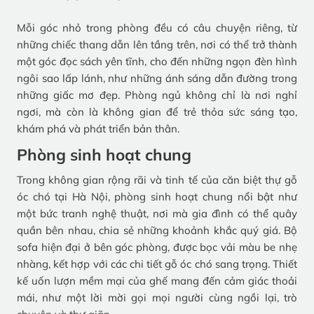
Mỗi góc nhỏ trong phòng đều có câu chuyện riêng, từ
những chiếc thang dẫn lên tầng trên, nơi có thể trở thành
một góc đọc sách yên tĩnh, cho đến những ngọn đèn hình
ngôi sao lấp lánh, như những ánh sáng dẫn đường trong
những giấc mơ đẹp. Phòng ngủ không chỉ là nơi nghỉ
ngơi, mà còn là không gian để trẻ thỏa sức sáng tạo,
khám phá và phát triển bản thân.
Phòng sinh hoạt chung
Trong không gian rộng rãi và tinh tế của căn biệt thự gỗ
óc chó tại Hà Nội, phòng sinh hoạt chung nổi bật như
một bức tranh nghệ thuật, nơi mà gia đình có thể quây
quần bên nhau, chia sẻ những khoảnh khắc quý giá. Bộ
sofa hiện đại ở bên góc phòng, được bọc vải màu be nhẹ
nhàng, kết hợp với các chi tiết gỗ óc chó sang trọng. Thiết
kế uốn lượn mềm mại của ghế mang đến cảm giác thoải
mái, như một lời mời gọi mọi người cùng ngồi lại, trò