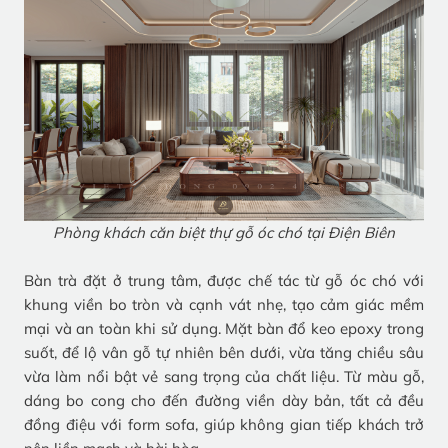
Phòng khách căn biệt thự gỗ óc chó tại Điện Biên
Bàn trà đặt ở trung tâm, được chế tác từ gỗ óc chó với
khung viền bo tròn và cạnh vát nhẹ, tạo cảm giác mềm
mại và an toàn khi sử dụng. Mặt bàn đổ keo epoxy trong
suốt, để lộ vân gỗ tự nhiên bên dưới, vừa tăng chiều sâu
vừa làm nổi bật vẻ sang trọng của chất liệu. Từ màu gỗ,
dáng bo cong cho đến đường viền dày bản, tất cả đều
đồng điệu với form sofa, giúp không gian tiếp khách trở