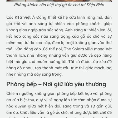
Phòng khách căn biệt thự gỗ óc chó tại Điện Biên
Các KTS Việt Á Đông thiết kế hệ cửa kính rộng mở, đón
gió trời và ánh sáng tự nhiên vào phòng khách, giúp
không gian ngập tràn sức sống. Ánh sáng tự nhiên len lỏi,
kết hợp cùng sắc nâu sang trọng của gỗ óc chó và sự
mềm mại từ da cao cấp, đem lại một không gian vừa thư
thái, vừa đẳng cấp. Có thể nói, The Solara villa mang nét
thanh lịch, nhẹ nhàng nhưng vẫn giữ được vẻ đẹp riêng
biệt mà gia chủ muốn hướng tới. Tất cả được sắp xếp để
nâng đỡ nhau, tạo thành một cấu trúc thị giác mạch lạc,
nhẹ nhàng mà đầy sang trọng.
Phòng bếp – Nơi giữ lửa yêu thương
Chiêm ngưỡng không gian phòng bếp kết hợp với phòng
ăn của biệt thự, quý vị sẽ ngay lập tức cảm nhận được sự
hòa quyện giữa nét hiện đại, sang trọng và sự gần gũi,
ấm áp. Chất liệu vẫn là gỗ óc chó, nhưng được tiết chế để