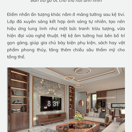
Bàn trà gỗ óc chó thu hút ánh nhìn
Điểm nhấn ấn tượng khác nằm ở mảng tường sau kệ tivi.
Lớp đá xuyên sáng kết hợp ánh sáng tự nhiên, tạo nên
hiệu ứng lung linh như một bức tranh trừu tượng, vừa
hiện đại vừa nghệ thuật. Hệ kệ âm tường hai bên bố trí
gọn gàng, giúp gia chủ bày biện phụ kiện, sách hay vật
phẩm phong thủy, tăng thêm chiều sâu thẩm mỹ cho
tổng thể.