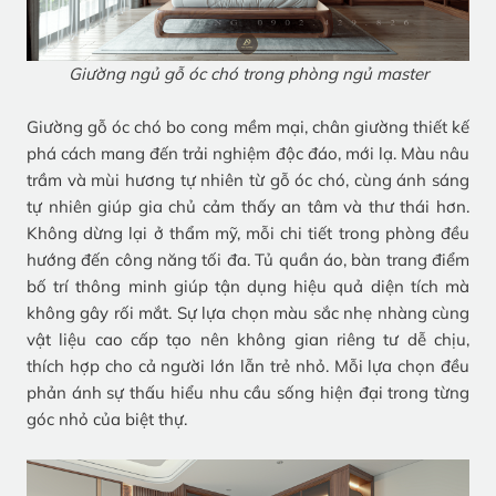
Giường ngủ gỗ óc chó trong phòng ngủ master
Giường gỗ óc chó bo cong mềm mại, chân giường thiết kế
phá cách mang đến trải nghiệm độc đáo, mới lạ. Màu nâu
trầm và mùi hương tự nhiên từ gỗ óc chó, cùng ánh sáng
tự nhiên giúp gia chủ cảm thấy an tâm và thư thái hơn.
Không dừng lại ở thẩm mỹ, mỗi chi tiết trong phòng đều
hướng đến công năng tối đa. Tủ quần áo, bàn trang điểm
bố trí thông minh giúp tận dụng hiệu quả diện tích mà
không gây rối mắt. Sự lựa chọn màu sắc nhẹ nhàng cùng
vật liệu cao cấp tạo nên không gian riêng tư dễ chịu,
thích hợp cho cả người lớn lẫn trẻ nhỏ. Mỗi lựa chọn đều
phản ánh sự thấu hiểu nhu cầu sống hiện đại trong từng
góc nhỏ của biệt thự.