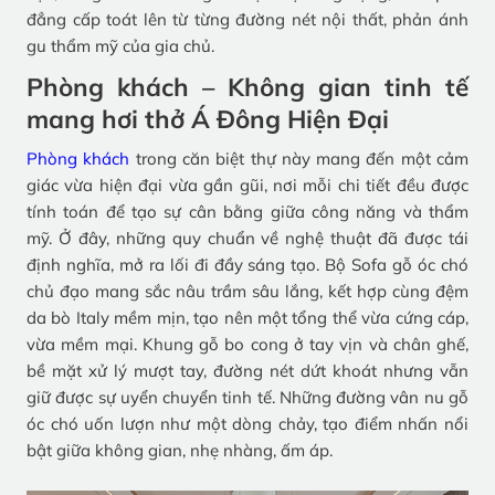
đẳng cấp toát lên từ từng đường nét nội thất, phản ánh
gu thẩm mỹ của gia chủ.
Phòng khách – Không gian tinh tế
mang hơi thở Á Đông Hiện Đại
Phòng khách
trong căn biệt thự này mang đến một cảm
giác vừa hiện đại vừa gần gũi, nơi mỗi chi tiết đều được
tính toán để tạo sự cân bằng giữa công năng và thẩm
mỹ. Ở đây, những quy chuẩn về nghệ thuật đã được tái
định nghĩa, mở ra lối đi đầy sáng tạo. Bộ Sofa gỗ óc chó
chủ đạo mang sắc nâu trầm sâu lắng, kết hợp cùng đệm
da bò Italy mềm mịn, tạo nên một tổng thể vừa cứng cáp,
vừa mềm mại. Khung gỗ bo cong ở tay vịn và chân ghế,
bề mặt xử lý mượt tay, đường nét dứt khoát nhưng vẫn
giữ được sự uyển chuyển tinh tế. Những đường vân nu gỗ
óc chó uốn lượn như một dòng chảy, tạo điểm nhấn nổi
bật giữa không gian, nhẹ nhàng, ấm áp.