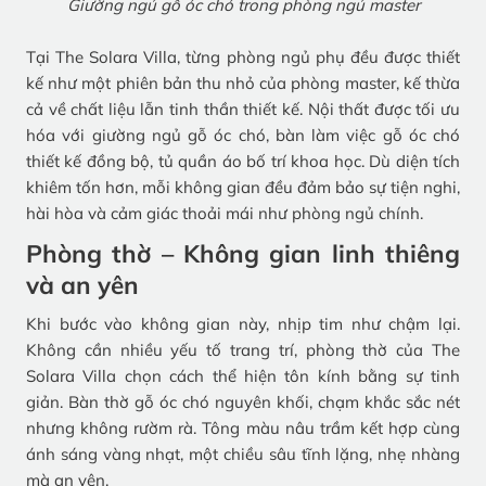
Giường ngủ gỗ óc chó trong phòng ngủ master
Tại The Solara Villa, từng phòng ngủ phụ đều được thiết
kế như một phiên bản thu nhỏ của phòng master, kế thừa
cả về chất liệu lẫn tinh thần thiết kế. Nội thất được tối ưu
hóa với giường ngủ gỗ óc chó, bàn làm việc gỗ óc chó
thiết kế đồng bộ, tủ quần áo bố trí khoa học. Dù diện tích
khiêm tốn hơn, mỗi không gian đều đảm bảo sự tiện nghi,
hài hòa và cảm giác thoải mái như phòng ngủ chính.
Phòng thờ – Không gian linh thiêng
và an yên
Khi bước vào không gian này, nhịp tim như chậm lại.
Không cần nhiều yếu tố trang trí, phòng thờ của The
Solara Villa chọn cách thể hiện tôn kính bằng sự tinh
giản. Bàn thờ gỗ óc chó nguyên khối, chạm khắc sắc nét
nhưng không rườm rà. Tông màu nâu trầm kết hợp cùng
ánh sáng vàng nhạt, một chiều sâu tĩnh lặng, nhẹ nhàng
mà an yên.