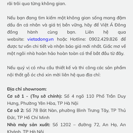
rãi trôi qua từng không gian.
Nếu bạn đang tìm kiếm một không gian sống mang đậm
dấu ấn cá nhân và giá trị bền vững, hãy để Việt Á Đông
đồng hành cùng bạn. Liên hệ qua
website:
vietadong.vn
hoặc Hotline: 0902.429.826 để
được tư vấn chi tiết và nhận báo giá mới nhất. Giấc mơ về
một ngôi nhà hoàn hảo hoàn toàn có thể bắt đầu từ đây.
Nếu quý vị có nhu cầu thiết kế và thi công các sản phẩm
nội thất gỗ óc chó xin mời liên hệ qua địa chỉ:
Địa chỉ showroom:
Cơ sở 1 - (Trụ sở chính):
Số 4 ngõ 110 Phố Trần Duy
Hưng, Phường Yên Hòa, TP Hà Nội
Cơ sở 2:
Số 78 Bát Nàn, phường Bình Trưng Tây, TP Thủ
Đức, TP Hồ Chí Minh
Nhà máy sản xuất:
Số 1202 – đường 72, An Hạ, An
Khánh, TP Hà Nội