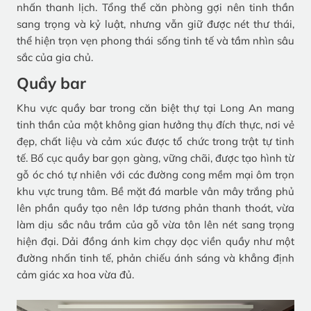
nhấn thanh lịch. Tổng thể căn phòng gợi nên tinh thần
sang trọng và kỷ luật, nhưng vẫn giữ được nét thư thái,
thể hiện trọn vẹn phong thái sống tinh tế và tầm nhìn sâu
sắc của gia chủ.
Quầy bar
Khu vực quầy bar trong căn biệt thự tại Long An mang
tinh thần của một không gian hưởng thụ đích thực, nơi vẻ
đẹp, chất liệu và cảm xúc được tổ chức trong trật tự tinh
tế. Bố cục quầy bar gọn gàng, vững chãi, được tạo hình từ
gỗ óc chó tự nhiên với các đường cong mềm mại ôm trọn
khu vực trung tâm. Bề mặt đá marble vân mây trắng phủ
lên phần quầy tạo nên lớp tương phản thanh thoát, vừa
làm dịu sắc nâu trầm của gỗ vừa tôn lên nét sang trọng
hiện đại. Dải đồng ánh kim chạy dọc viền quầy như một
đường nhấn tinh tế, phản chiếu ánh sáng và khẳng định
cảm giác xa hoa vừa đủ.