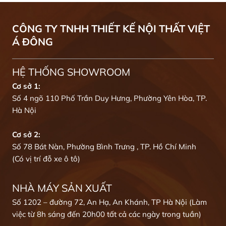
CÔNG TY TNHH THIẾT KẾ NỘI THẤT VIỆT
Á ĐÔNG
HỆ THỐNG SHOWROOM
Cơ sở 1:
Số 4 ngõ 110 Phố Trần Duy Hưng, Phường Yên Hòa, TP.
Hà Nội
Cơ sở 2:
Số 78 Bát Nàn, Phường Bình Trưng , TP. Hồ Chí Minh
(Có vị trí đỗ xe ô tô)
NHÀ MÁY SẢN XUẤT
Số 1202 – đường 72, An Hạ, An Khánh, TP Hà Nội (Làm
việc từ 8h sáng đến 20h00 tất cả các ngày trong tuần)