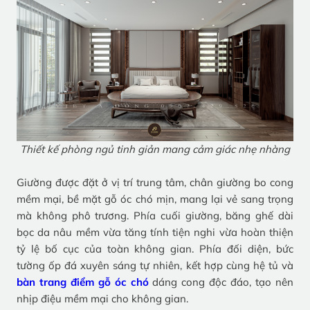
Thiết kế phòng ngủ tinh giản mang cảm giác nhẹ nhàng
Giường được đặt ở vị trí trung tâm, chân giường bo cong
mềm mại, bề mặt gỗ óc chó mịn, mang lại vẻ sang trọng
mà không phô trương. Phía cuối giường, băng ghế dài
bọc da nâu mềm vừa tăng tính tiện nghi vừa hoàn thiện
tỷ lệ bố cục của toàn không gian. Phía đối diện, bức
tường ốp đá xuyên sáng tự nhiên, kết hợp cùng hệ tủ và
bàn trang điểm gỗ óc chó
dáng cong độc đáo, tạo nên
nhịp điệu mềm mại cho không gian.