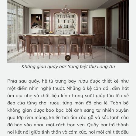
Không gian quầy bar trong biệt thự Long An
Phía sau quầy, hệ tủ trưng bày rượu được thiết kế như
một điểm nhìn nghệ thuật. Những ô kệ cân đối, đèn hắt
âm dịu nhẹ và chất liệu kính trong suốt giúp tôn lên vẻ
đẹp của từng chai rượu, từng món đồ pha lê. Toàn bộ
không gian được bao bọc bởi ánh sáng tự nhiên xuyên
qua lớp rèm mỏng, khiến hơi ấm của gỗ và sắc lạnh của
đá hòa vào nhau một cách trọn vẹn. Quầy bar trở thành
nơi kết nối giữa tinh thần và cảm xúc, nơi mỗi chi tiết đều