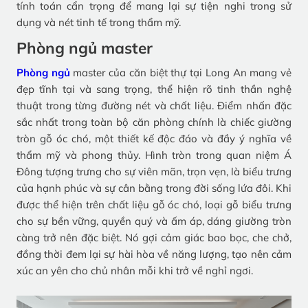
tính toán cẩn trọng để mang lại sự tiện nghi trong sử
dụng và nét tinh tế trong thẩm mỹ.
Phòng ngủ master
Phòng ngủ
master của căn biệt thự tại Long An mang vẻ
đẹp tĩnh tại và sang trọng, thể hiện rõ tinh thần nghệ
thuật trong từng đường nét và chất liệu. Điểm nhấn đặc
sắc nhất trong toàn bộ căn phòng chính là chiếc giường
tròn gỗ óc chó, một thiết kế độc đáo và đầy ý nghĩa về
thẩm mỹ và phong thủy. Hình tròn trong quan niệm Á
Đông tượng trưng cho sự viên mãn, trọn vẹn, là biểu trưng
của hạnh phúc và sự cân bằng trong đời sống lứa đôi. Khi
được thể hiện trên chất liệu gỗ óc chó, loại gỗ biểu trưng
cho sự bền vững, quyền quý và ấm áp, dáng giường tròn
càng trở nên đặc biệt. Nó gợi cảm giác bao bọc, che chở,
đồng thời đem lại sự hài hòa về năng lượng, tạo nên cảm
xúc an yên cho chủ nhân mỗi khi trở về nghỉ ngơi.