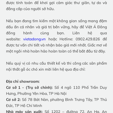
được tính toán để khơi gợi cảm giác thư giãn, tự do và
đẳng cấp của người sở hữu.
Nếu bạn đang tìm kiếm một không gian sống mang đậm
dấu ấn cá nhân và giá trị bền vững, hãy để Việt Á Đông
đồng hành cùng bạn. Liên hệ qua
website:
vietadong.vn
hoặc Hotline: 0902.429.826 để
được tư vấn chi tiết và nhận báo giá mới nhất. Giấc mơ về
một ngôi nhà hoàn hảo hoàn toàn có thể bắt đầu từ đây.
Nếu quý vị có nhu cầu thiết kế và thi công các sản phẩm
nội thất gỗ óc chó xin mời liên hệ qua địa chỉ:
Địa chỉ showroom:
Cơ sở 1 - (Trụ sở chính):
Số 4 ngõ 110 Phố Trần Duy
Hưng, Phường Yên Hòa, TP Hà Nội
Cơ sở 2:
Số 78 Bát Nàn, phường Bình Trưng Tây, TP Thủ
Đức, TP Hồ Chí Minh
Nhà máy sản xuất:
Số 1202 – đường 72, An Hạ, An