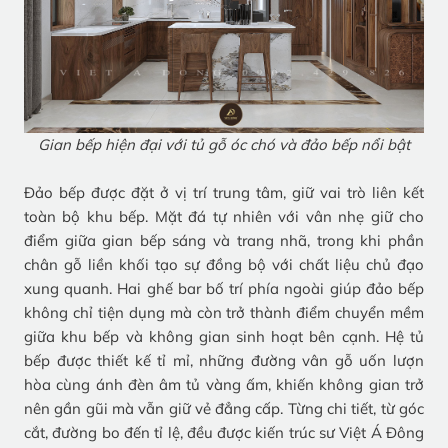
Gian bếp hiện đại với tủ gỗ óc chó và đảo bếp nổi bật
Đảo bếp được đặt ở vị trí trung tâm, giữ vai trò liên kết
toàn bộ khu bếp. Mặt đá tự nhiên với vân nhẹ giữ cho
điểm giữa gian bếp sáng và trang nhã, trong khi phần
chân gỗ liền khối tạo sự đồng bộ với chất liệu chủ đạo
xung quanh. Hai ghế bar bố trí phía ngoài giúp đảo bếp
không chỉ tiện dụng mà còn trở thành điểm chuyển mềm
giữa khu bếp và không gian sinh hoạt bên cạnh. Hệ tủ
bếp được thiết kế tỉ mỉ, những đường vân gỗ uốn lượn
hòa cùng ánh đèn âm tủ vàng ấm, khiến không gian trở
nên gần gũi mà vẫn giữ vẻ đẳng cấp. Từng chi tiết, từ góc
cắt, đường bo đến tỉ lệ, đều được kiến trúc sư Việt Á Đông