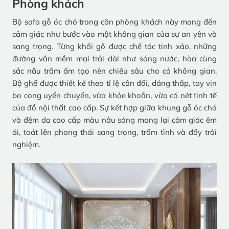
Phòng khách
Bộ sofa gỗ óc chó trong căn phòng khách này mang đến
cảm giác như bước vào một không gian của sự an yên và
sang trọng. Từng khối gỗ được chế tác tinh xảo, những
đường vân mềm mại trải dài như sóng nước, hòa cùng
sắc nâu trầm ấm tạo nên chiều sâu cho cả không gian.
Bộ ghế được thiết kế theo tỉ lệ cân đối, dáng thấp, tay vịn
bo cong uyển chuyển, vừa khỏe khoắn, vừa có nét tinh tế
của đồ nội thất cao cấp. Sự kết hợp giữa khung gỗ óc chó
và đệm da cao cấp màu nâu sáng mang lại cảm giác êm
ái, toát lên phong thái sang trọng, trầm tĩnh và đầy trải
nghiệm.