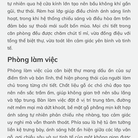
tự nhiên qua hệ cửa kính lớn tạo nên bầu không khí gần
gũi, thư thái. Rèm hai lớp giúp điều chỉnh ánh sáng linh
hoạt, trong khi hệ thống chiếu sáng và điều hòa âm trần
đảm bảo sự thoải mái suốt bốn mùa. Mọi chi tiết trong
căn phòng đều được chăm chút tỉ mỉ, vừa đồng điệu với
tổng thể biệt thự, vừa toát lên cảm giác yên bình và tinh
tế.
Phòng làm việc
Phòng làm việc của căn biệt thự mang dấu ấn của sự
điềm tĩnh và bản lĩnh, thể hiện phong thái của người làm
chủ trong từng chi tiết. Chất liệu gỗ óc chó chủ đạo tạo
nên nền sắc trầm ấm, giúp không gian trở nên sâu lắng
và tập trung. Bàn làm việc đặt ở vị trí trung tâm, đường
nét mềm mại mà dứt khoát, bề mặt gỗ phẳng mịn kết hợp
ánh sáng tự nhiên phản chiếu nhẹ nhàng, tạo cảm giác
uy nghi mà vẫn thanh thoát. Phía sau là hệ tủ âm tường
liền kệ trưng bày, ánh sáng hắt ẩn hiện giữa các lớp vân
gỗ, gợi chiều sâu và sự tinh tế của một không gian được