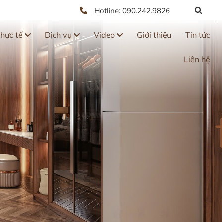
Hotline:
090.242.9826
thực tế
Dịch vụ
Video
Giới thiệu
Tin tức
Liên hệ