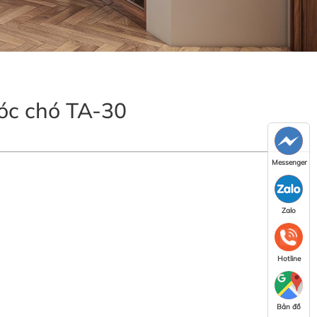
óc chó TA-30
Messenger
Zalo
Hotline
Bản đồ