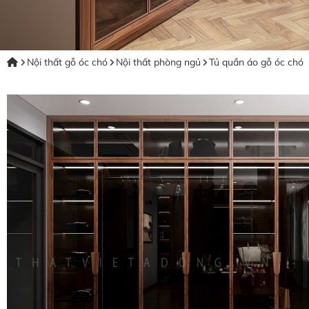
Nội thất gỗ óc chó
Nội thất phòng ngủ
Tủ quần áo gỗ óc chó