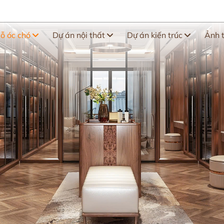
gỗ óc chó
Dự án nội thất
Dự án kiến trúc
Ảnh 