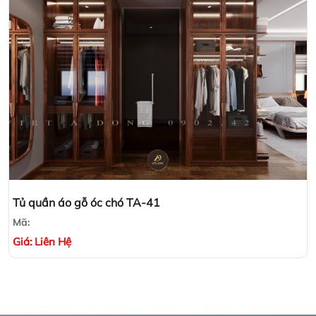
Tủ quần áo gỗ óc chó TA-41
Mã:
Giá:
Liên Hệ